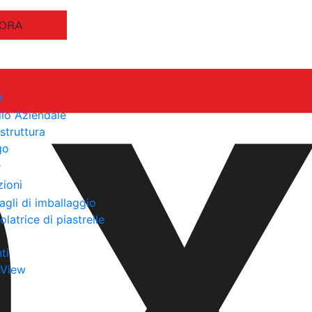
 ORA
a
ilo Aziendale
astruttura
go
e
zioni
agli di imballaggio
olatrice di piastrelle
ti
sView