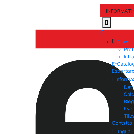
INFORMATI
Aziend
Prof
Infr
E-Catalo
Esportar
Informa
Dett
Calc
Blog
Even
Tile
Contatto
Lingua