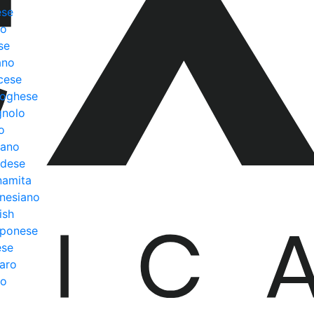
ese
bo
se
iano
cese
toghese
gnolo
o
eano
ndese
namita
nesiano
ish
pponese
ese
aro
co