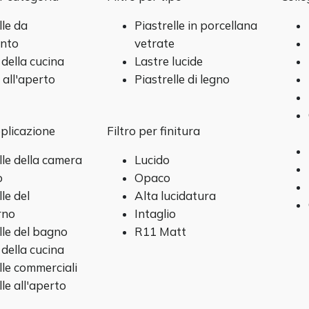
lle da
Piastrelle in porcellana
nto
vetrate
 della cucina
Lastre lucide
i all'aperto
Piastrelle di legno
pplicazione
Filtro per finitura
lle della camera
Lucido
o
Opaco
lle del
Alta lucidatura
rno
Intaglio
lle del bagno
R11 Matt
 della cucina
lle commerciali
lle all'aperto