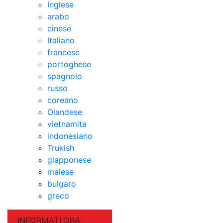
Inglese
arabo
cinese
Italiano
francese
portoghese
spagnolo
russo
coreano
Olandese
vietnamita
indonesiano
Trukish
giapponese
malese
bulgaro
greco
INFORMATI ORA