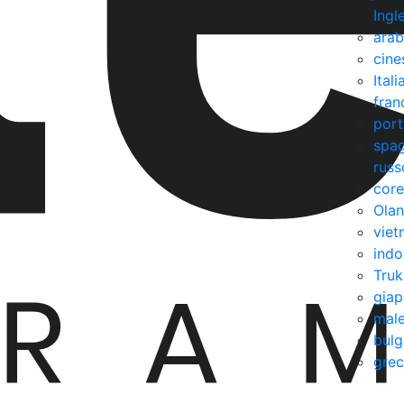
Ingl
ara
cine
Ital
fran
por
spa
russ
cor
Ola
viet
indo
Truk
gia
mal
bulg
gre