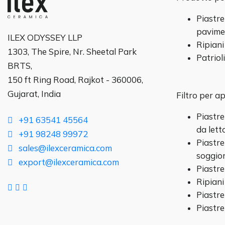
Piastre
pavime
ILEX ODYSSEY LLP
Ripiani
1303, The Spire, Nr. Sheetal Park
Patriol
BRTS,
150 ft Ring Road, Rajkot - 360006,
Gujarat, India
Filtro per a
Piastre
+91 63541 45564
da lett
+91 98248 99972
Piastre
sales@ilexceramica.com
soggio
export@ilexceramica.com
Piastre
Ripiani
Piastre
Piastre